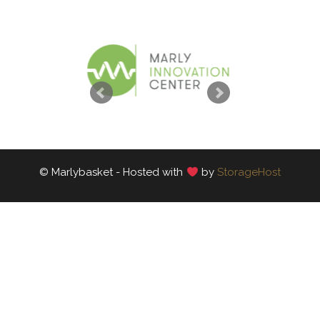
© Marlybasket - Hosted with
by
StorageHost