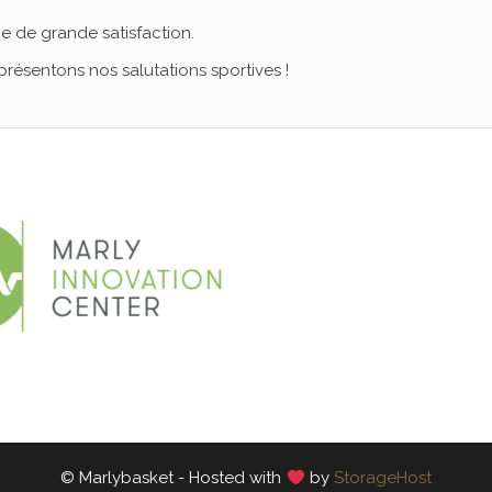
e de grande satisfaction.
résentons nos salutations sportives !
© Marlybasket - Hosted with
by
StorageHost